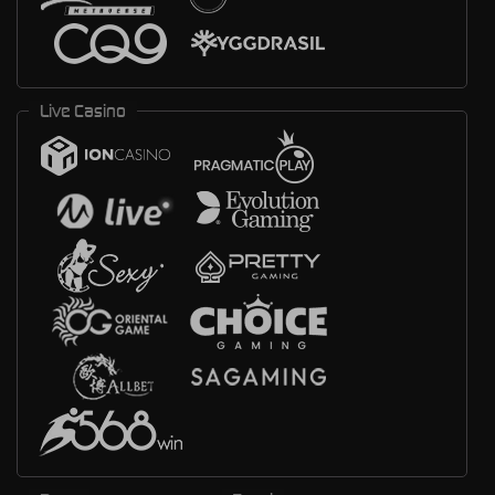
Live Casino