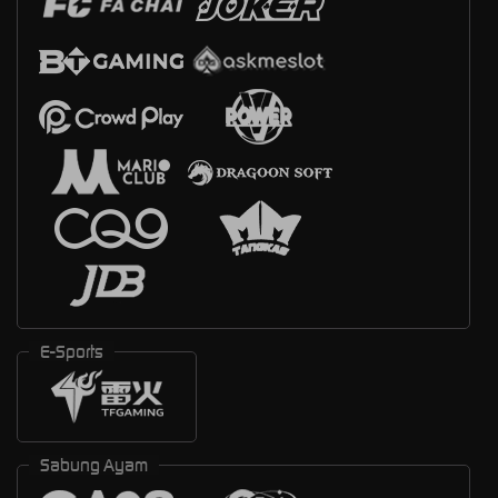
E-Sports
Sabung Ayam