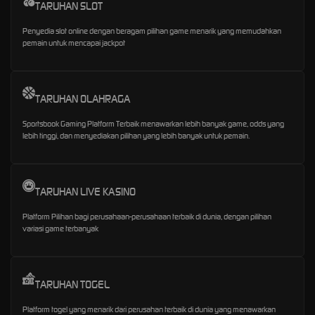
TARUHAN SLOT
Penyedia slot online dengan beragam pilihan game menarik yang memudahkan
pemain untuk mencapai jackpot
TARUHAN OLAHRAGA
Sportsbook Gaming Platform Terbaik menawarkan lebih banyak game, odds yang
lebih tinggi, dan menyediakan pilihan yang lebih banyak untuk pemain.
TARUHAN LIVE KASINO
Platform Pilihan bagi perusahaan-perusahaan terbaik di dunia, dengan pilihan
variasi game terbanyak
TARUHAN TOGEL
Platform togel yang menarik dari perusahan terbaik di dunia yang menawarkan