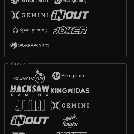
Arcade