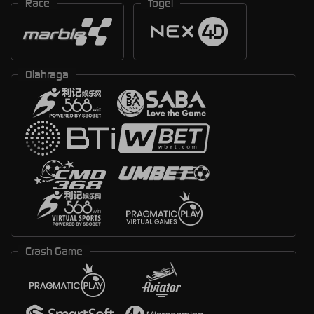
Race
Togel
Olahraga
Crash Game